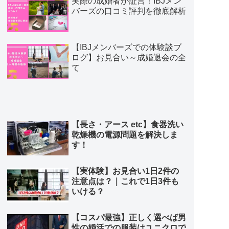
実際の成婚者が証言！IBJメン
バーズの口コミ評判を徹底解析
【IBJメンバーズでの体験談ブ
ログ】お見合い～成婚退会の全
て
【長さ・アース etc】食器洗い
乾燥機の電源問題を解決しま
す！
【実体験】お見合い1日2件の
注意点は？｜これで1日3件も
いける？
【コスパ最強】正しく選べば男
性の婚活での服装はユニクロで