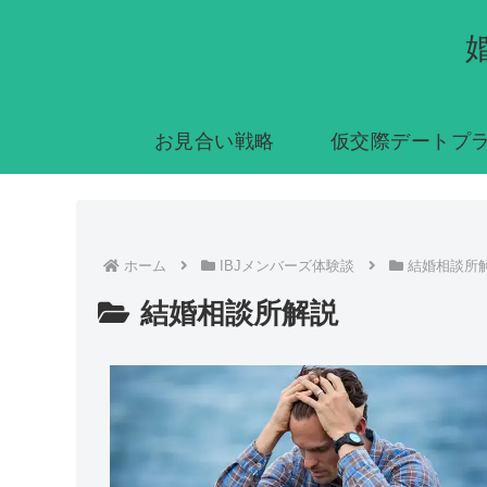
お見合い戦略
仮交際デートプ
ホーム
IBJメンバーズ体験談
結婚相談所
結婚相談所解説