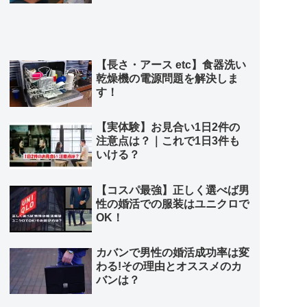
【長さ・アース etc】食器洗い
乾燥機の電源問題を解決しま
す！
【実体験】お見合い1日2件の
注意点は？｜これで1日3件も
いける？
【コスパ最強】正しく選べば男
性の婚活での服装はユニクロで
OK！
カバンで男性の婚活成功率は変
わる!その理由とオススメのカ
バンは？