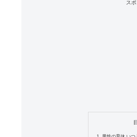
スポ
男性の育休 い